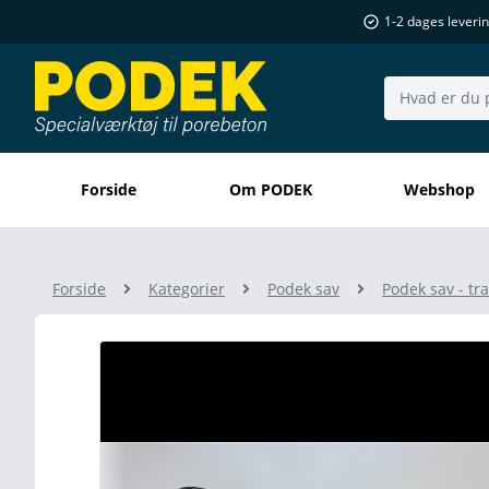
1-2 dages leveri
Søg..
Forside
Om PODEK
Webshop
Forside
Kategorier
Podek sav
Podek sav - tr