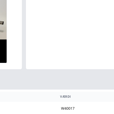
VÆRDI
W40017