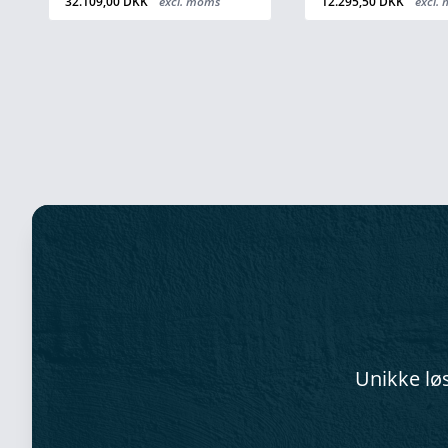
12.295,50 DKK
excl. moms
4.614,75 DKK
excl. 
Unikke løs