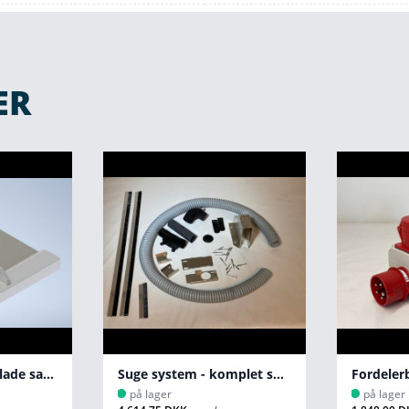
ER
Suge system - komplet sæt 150
Fordelerboks 230/400 Volt
på lager
på lager