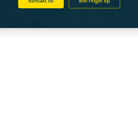
Kontakt os
Bliv ringet op
WEBSHOP
K
Save
B
Klinger
B