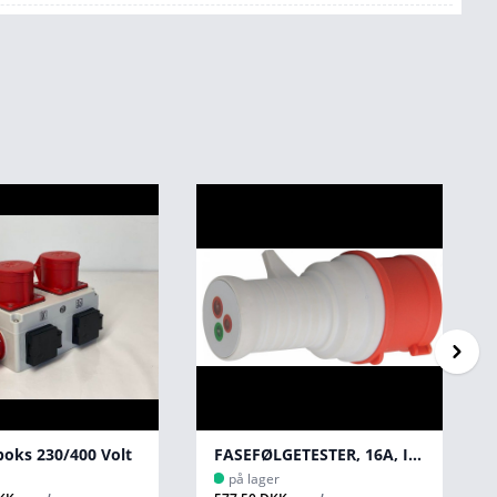
FASEFØLGETESTER, 16A, IP44
Slibning klinge 600
på lager