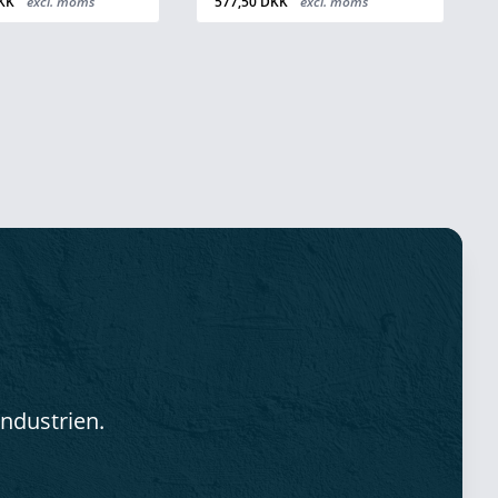
K
excl. moms
330,00 DKK
excl. moms
industrien.