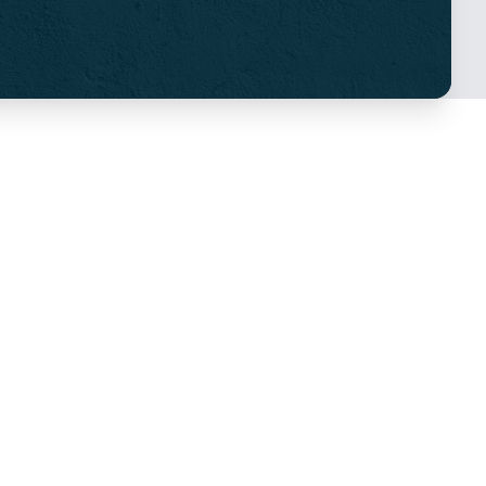
UNDESUPPORT
liv Forhandler
rugsanvisning