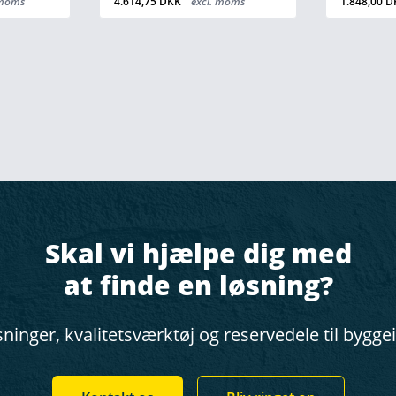
moms
1.848,00 DKK
excl. moms
577,50 DK
Skal vi hjælpe dig med
at finde en løsning?
ninger, kvalitetsværktøj og reservedele til bygge