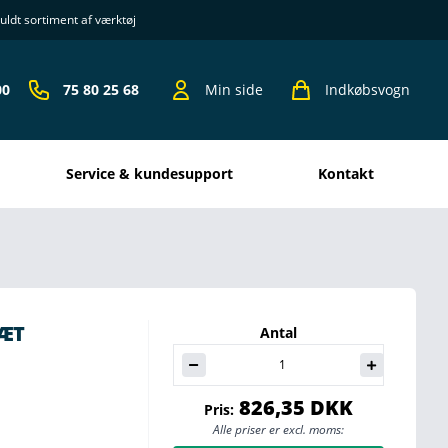
uldt sortiment af værktøj
00
75 80 25 68
Min side
Indkøbsvogn
Service & kundesupport
kontakt
SÆT
Antal
826,35 DKK
Pris:
Alle priser er excl. moms: