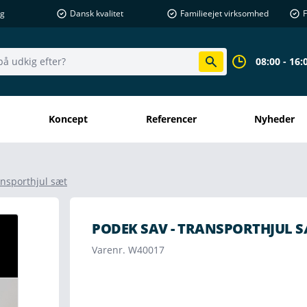
ng
Dansk kvalitet
Familieejet virksomhed
F
08:00 - 16:
Koncept
Referencer
Nyheder
ansporthjul sæt
PODEK SAV - TRANSPORTHJUL 
Varenr. W40017